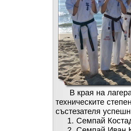
В края на лагера 
техническите степе
състезателя успешн
1. Семпай Костади
2. Семпай Иван Къ