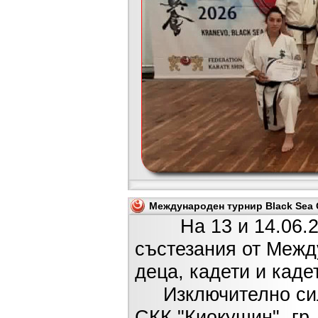
Международен турнир Black Sea C
На 13 и 14.06.2026
състезания от Межд
деца, кадети и каде
Изключително силн
СКК "Киокушин"- гр.