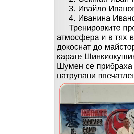
3. Ивайло Иванов
4. Иванина Иванов
Тренировките прот
атмосфера и в тях в
докоснат до майстор
карате Шинкиокушин
Шумен се прибраха 
натрупани впечатле