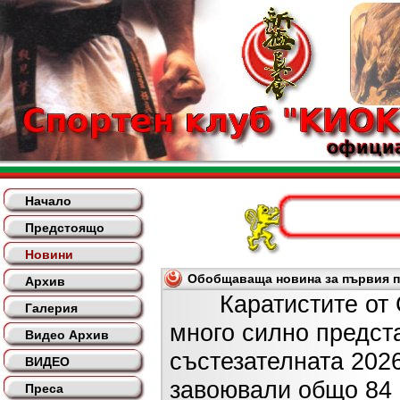
Начало
Предстоящо
Новини
Обобщаваща новина за първия по
Архив
Каратистите от СК
Галерия
много силно предст
Видео Архив
състезателната 2026
ВИДЕО
завоювали общо 84 
Преса