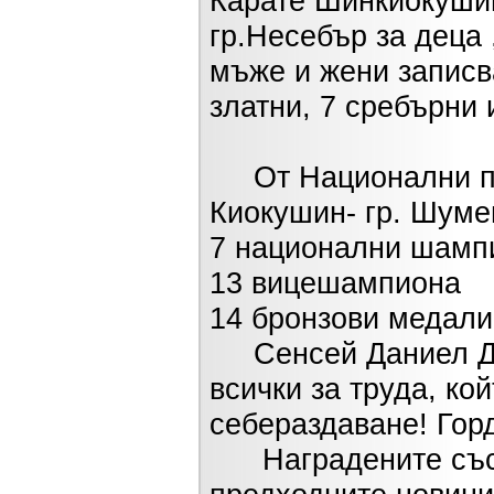
Карате Шинкиокушин 
гр.Несебър за деца 
мъже и жени записва
златни, 7 сребърни 
От Национални пър
Киокушин- гр. Шумен
7 национални шамп
13 вицешампиона
14 бронзови медали
Сенсей Даниел Дим
всички за труда, ко
себераздаване! Горд
Наградените състе