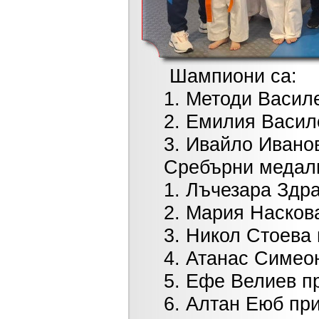
Шампиони са:
1. Методи Василев п
2. Емилия Василева 
3. Ивайло Иванов п
Сребърни медали
1. Лъчезара Здравко
2. Мария Наскова пр
3. Никол Стоева при
4. Атанас Симеонов
5. Ефе Велиев при м
6. Алтан Еюб при к