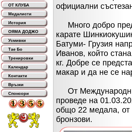
официални състезан
ОТ КЛУБА
Медалисти
История
Много добро предс
ОЯМА ДОДЖО
карате Шинкиокушин,
Усмивки
Батуми- Грузия нап
Тае Бо
Иванов, който стана
Тренировки
кг. Добре се предс
Календар
макар и да не се на
Контакти
Връзки
От Международния 
Спонсори
проведе на 01.03.2
общо 22 медала, от 
бронзови.