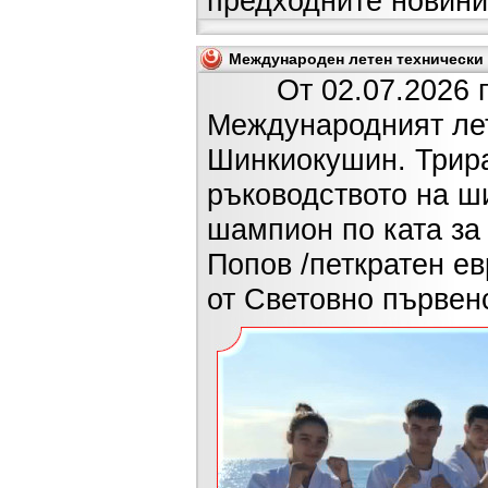
предходните новини
Международен летен технически л
От 02.07.2026 г. д
Международният лет
Шинкиокушин. Трира
ръководството на ш
шампион по ката за 
Попов /петкратен е
от Световно първенс