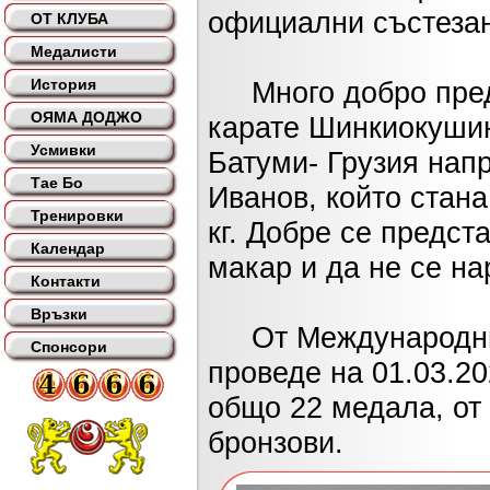
официални състезан
ОТ КЛУБА
Медалисти
История
Много добро предс
ОЯМА ДОДЖО
карате Шинкиокушин,
Усмивки
Батуми- Грузия нап
Тае Бо
Иванов, който стана
Тренировки
кг. Добре се предс
Календар
макар и да не се на
Контакти
Връзки
От Международния 
Спонсори
проведе на 01.03.2
общо 22 медала, от 
бронзови.