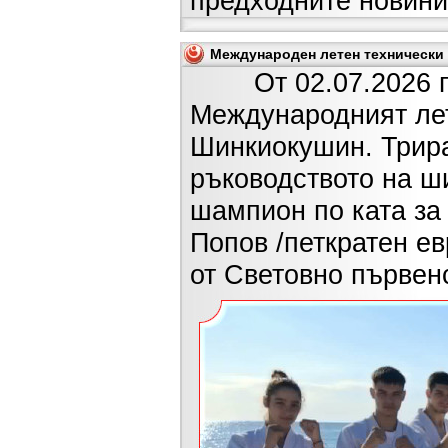
предходните новини
Международен летен технически л
От 02.07.2026 г. д
Международният лет
Шинкиокушин. Трира
ръководството на ш
шампион по ката за 
Попов /петкратен е
от Световно първенс