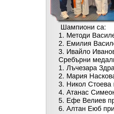
Шампиони са:
1. Методи Василев п
2. Емилия Василева 
3. Ивайло Иванов п
Сребърни медали
1. Лъчезара Здравко
2. Мария Наскова пр
3. Никол Стоева при
4. Атанас Симеонов
5. Ефе Велиев при м
6. Алтан Еюб при к