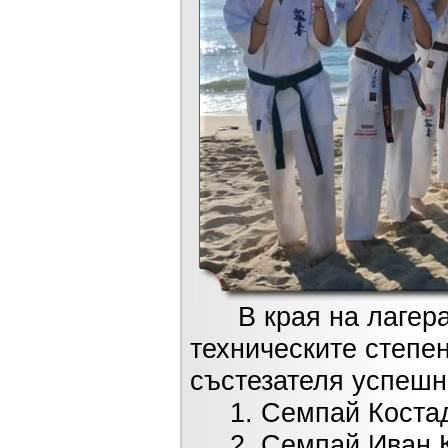
В края на лагера 
техническите степе
състезателя успешн
1. Семпай Костади
2. Семпай Иван Къ