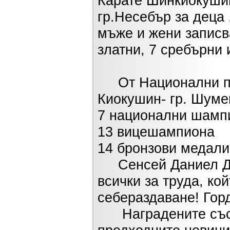
Карате Шинкиокушин 
гр.Несебър за деца 
мъже и жени записва
златни, 7 сребърни 
От Национални пър
Киокушин- гр. Шумен
7 национални шамп
13 вицешампиона
14 бронзови медали
Сенсей Даниел Дим
всички за труда, ко
себераздаване! Горд
Наградените състе