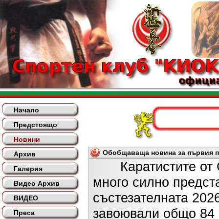
Начало
Предстоящо
Новини
Обобщаваща новина за първия по
Архив
Каратистите от СК
Галерия
много силно предст
Видео Архив
състезателната 2026
ВИДЕО
завоювали общо 84 
Преса