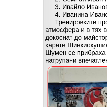
3. Ивайло Иванов
4. Иванина Иванов
Тренировките прот
атмосфера и в тях в
докоснат до майстор
карате Шинкиокушин
Шумен се прибраха 
натрупани впечатле