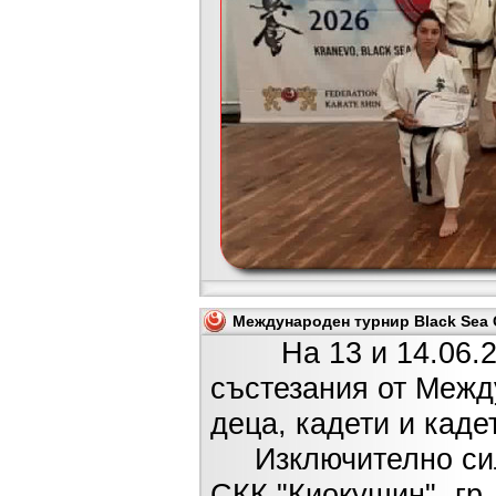
Международен турнир Black Sea C
На 13 и 14.06.2026
състезания от Межд
деца, кадети и каде
Изключително силн
СКК "Киокушин"- гр.