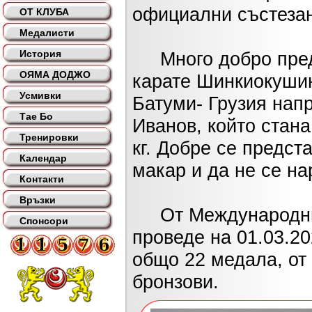
официални състезан
ОТ КЛУБА
Медалисти
История
Много добро предс
ОЯМА ДОДЖО
карате Шинкиокушин,
Усмивки
Батуми- Грузия нап
Тае Бо
Иванов, който стана
Тренировки
кг. Добре се предс
Календар
макар и да не се на
Контакти
Връзки
От Международния 
Спонсори
проведе на 01.03.2
общо 22 медала, от 
бронзови.