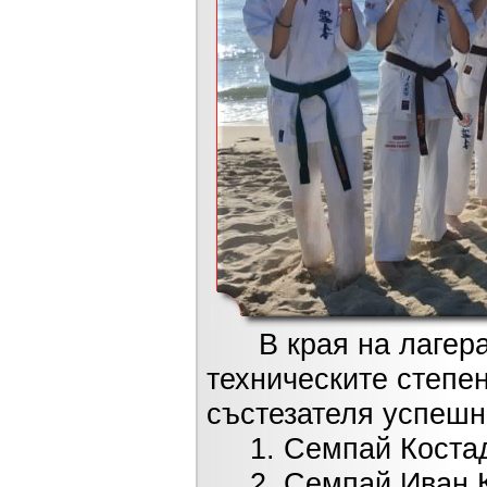
В края на лагера 
техническите степе
състезателя успешн
1. Семпай Костади
2. Семпай Иван Къ