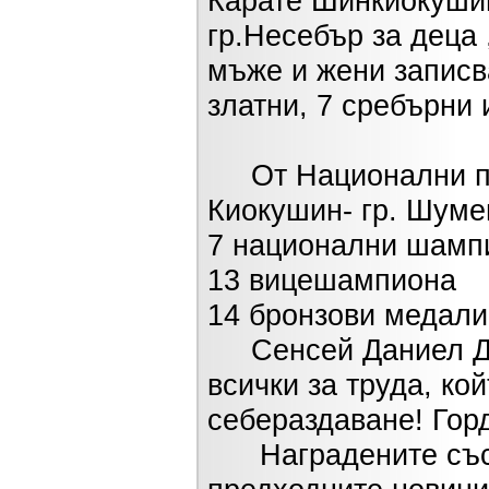
Карате Шинкиокушин 
гр.Несебър за деца 
мъже и жени записва
златни, 7 сребърни 
От Национални пър
Киокушин- гр. Шумен
7 национални шамп
13 вицешампиона
14 бронзови медали
Сенсей Даниел Дим
всички за труда, ко
себераздаване! Горд
Наградените състе