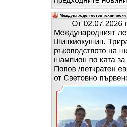
предходните новини
Международен летен технически л
От 02.07.2026 г. д
Международният лет
Шинкиокушин. Трира
ръководството на ш
шампион по ката за 
Попов /петкратен е
от Световно първенс