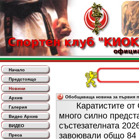
Начало
Предстоящо
Новини
Обобщаваща новина за първия по
Архив
Каратистите от СК
Галерия
много силно предст
Видео Архив
състезателната 2026
ВИДЕО
завоювали общо 84 
Преса