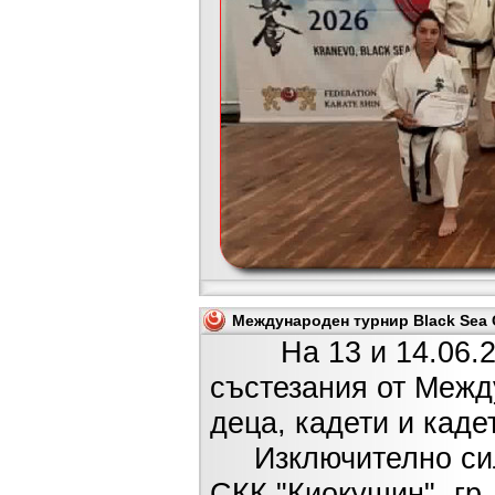
Международен турнир Black Sea C
На 13 и 14.06.2026
състезания от Межд
деца, кадети и каде
Изключително силн
СКК "Киокушин"- гр.