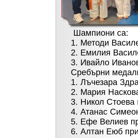
Шампиони са:
1. Методи Василев п
2. Емилия Василева 
3. Ивайло Иванов п
Сребърни медали
1. Лъчезара Здравко
2. Мария Наскова пр
3. Никол Стоева при
4. Атанас Симеонов
5. Ефе Велиев при м
6. Алтан Еюб при к