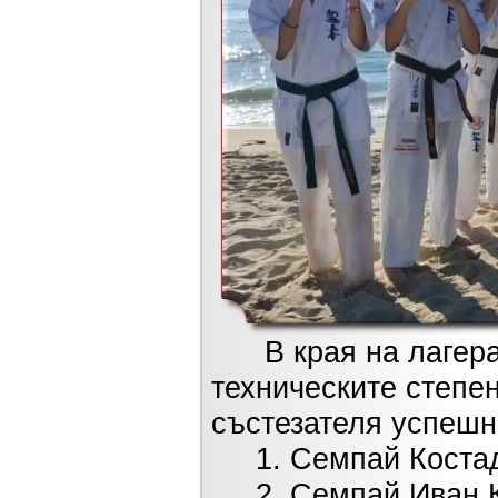
В края на лагера 
техническите степе
състезателя успешн
1. Семпай Костади
2. Семпай Иван Къ