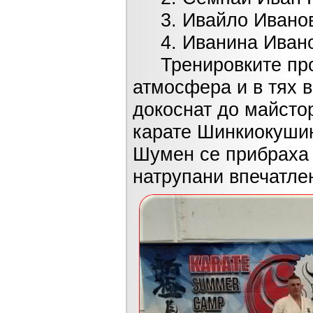
3. Ивайло Иванов
4. Иванина Иванов
Тренировките прот
атмосфера и в тях в
докоснат до майстор
карате Шинкиокушин
Шумен се прибраха 
натрупани впечатле