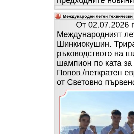
предходните новини
Международен летен технически л
От 02.07.2026 г. д
Международният лет
Шинкиокушин. Трира
ръководството на ш
шампион по ката за 
Попов /петкратен е
от Световно първенс