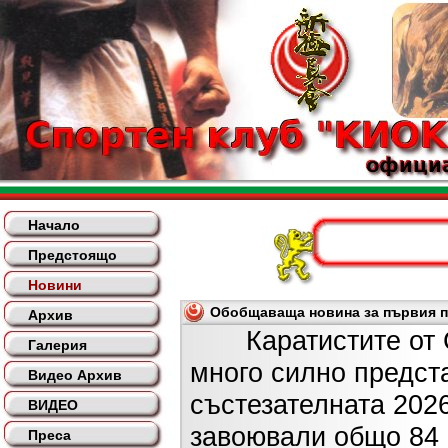
Начало
Предстоящо
Новини
Обобщаваща новина за първия по
Архив
Каратистите от СК
Галерия
много силно предст
Видео Архив
състезателната 2026
ВИДЕО
завоювали общо 84 
Преса