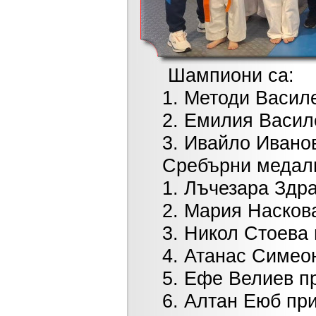
Шампиони са:
1. Методи Василев п
2. Емилия Василева 
3. Ивайло Иванов п
Сребърни медали
1. Лъчезара Здравко
2. Мария Наскова пр
3. Никол Стоева при
4. Атанас Симеонов
5. Ефе Велиев при м
6. Алтан Еюб при к