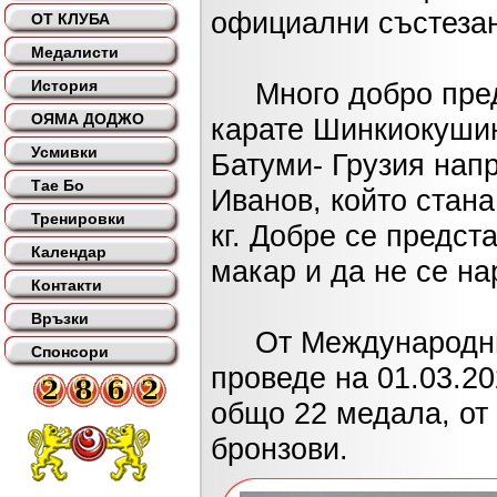
официални състезан
ОТ КЛУБА
Медалисти
История
Много добро предс
ОЯМА ДОДЖО
карате Шинкиокушин,
Усмивки
Батуми- Грузия нап
Тае Бо
Иванов, който стана
Тренировки
кг. Добре се предс
Календар
макар и да не се на
Контакти
Връзки
От Международния 
Спонсори
проведе на 01.03.2
общо 22 медала, от 
бронзови.