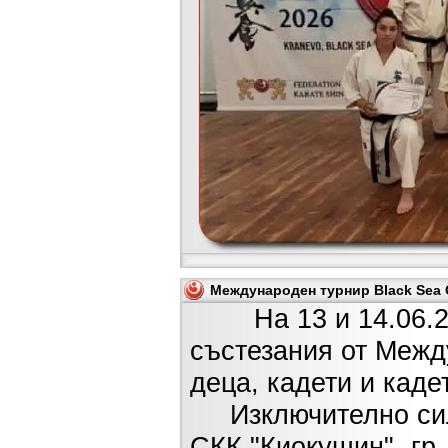
Международен турнир Black Sea C
На 13 и 14.06.2026
състезания от Межд
деца, кадети и каде
Изключително силн
СКК "Киокушин"- гр.