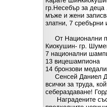
Карате Шинкиокушин 
гр.Несебър за деца 
мъже и жени записва
златни, 7 сребърни 
От Национални пър
Киокушин- гр. Шумен
7 национални шамп
13 вицешампиона
14 бронзови медали
Сенсей Даниел Дим
всички за труда, ко
себераздаване! Горд
Наградените състе