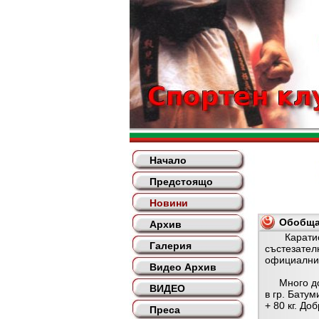
Начало
Предстоящо
Новини
Обобщав
Архив
Каратистит
Галерия
състезател
официални 
Видео Архив
Много добр
ВИДЕО
в гр. Бату
+ 80 кг. Д
Преса