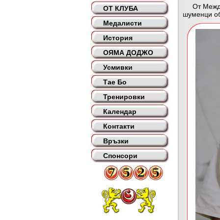
От Междуна
ОТ КЛУБА
шуменци об
Медалисти
История
ОЯМА ДОДЖО
Усмивки
Тае Бо
Тренировки
Календар
Контакти
Връзки
Спонсори