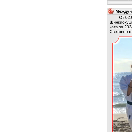
Междуна
От 02.07.2
Шинкиокуши
ката за 202
Световно п