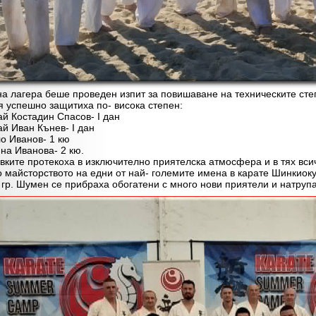
лагера беше проведен изпит за повишаване на техническите сте
я успешно защитиха по- висока степен:
 Костадин Спасов- I дан
 Иван Кънев- I дан
 Иванов- 1 кю
а Иванова- 2 кю.
те протекоха в изключително приятелска атмосфера и в тях всич
о майсторството на едни от най- големите имена в карате Шинкиок
 гр. Шумен се прибраха обогатени с много нови приятели и натруп