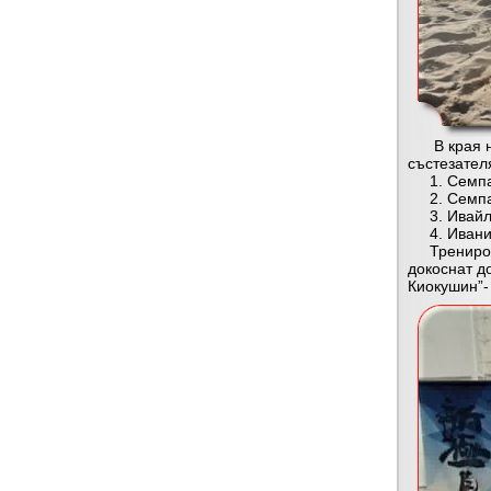
В края на 
състезател
1. Семпай
2. Семпай
3. Ивайло
4. Иванин
Тренировки
докоснат д
Киокушин”-