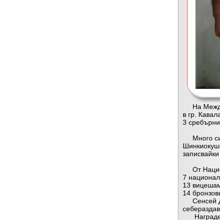
На Междуна
в гр. Кава
3 сребърни
Много силн
Шинкиокуши
записвайки 
От Национа
7 национа
13 вицеша
14 бронзов
Сенсей Дан
себераздава
Награденит