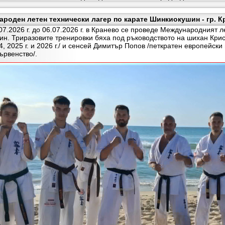
роден летен технически лагер по карате Шинкиокушин - гр. Кр
026 г. до 06.07.2026 г. в Кранево се проведе Международният ле
н. Триразовите тренировки бяха под ръководството на шихан Кри
4, 2025 г. и 2026 г./ и сенсей Димитър Попов /петкратен европейс
ървенство/.