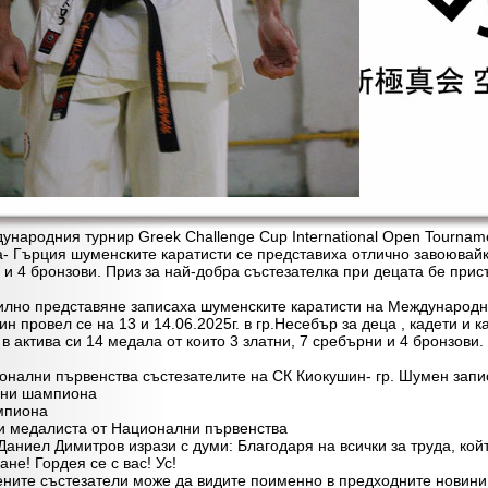
родния турнир Greek Challenge Cup International Open Tournament
ла- Гърция шуменските каратисти се представиха отлично завоювайк
 и 4 бронзови. Приз за най-добра състезателка при децата бе при
о представяне записаха шуменските каратисти на Международния
н провел се на 13 и 14.06.2025г. в гр.Несебър за деца , кадети и 
в актива си 14 медала от които 3 златни, 7 сребърни и 4 бронзови.
лни първенства състезателите на СК Киокушин- гр. Шумен записа
лни шампиона
мпиона
и медалиста от Национални първенства
иел Димитров изрази с думи: Благодаря на всички за труда, койт
не! Гордея се с вас! Ус!
е състезатели може да видите поименно в предходните новини з