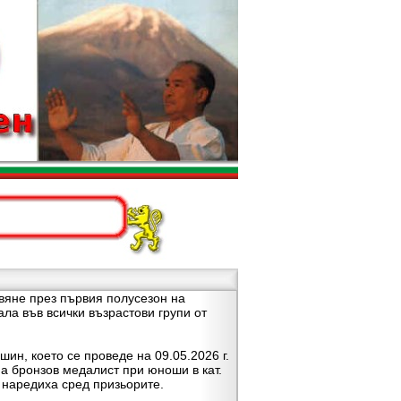
вяне през първия полусезон на
ла във всички възрастови групи от
н, което се проведе на 09.05.2026 г.
на бронзов медалист при юноши в кат.
е наредиха сред призьорите.