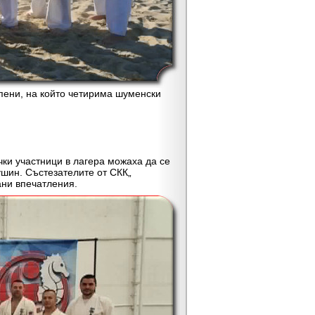
пени, на който четирима шуменски
ки участници в лагера можаха да се
ушин. Състезателите от СКК„
ани впечатления.