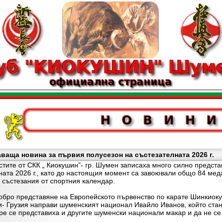
аща новина за първия полусезон на състезателната 2026 г.
е от СКК „ Киокушин”- гр. Шумен записаха много силно предста
ната 2026 г., като до настоящия момент са завоювали общо 84 меда
състезания от спортния календар.
о представяне на Европейското първенство по карате Шинкиокуши
ми- Грузия направи шуменският национал Ивайло Иванов, който ста
обре се представиха и другите шуменски национали макар и да не с