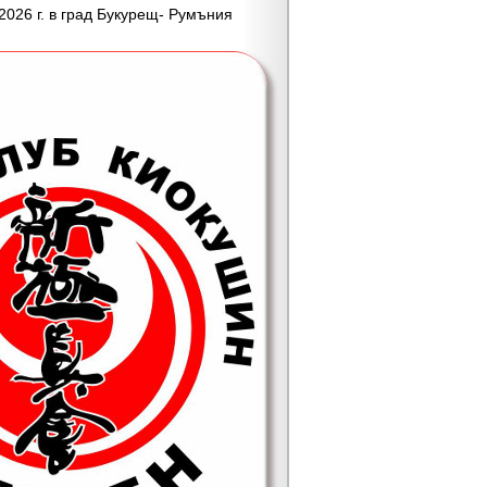
026 г. в град Букурещ- Румъния