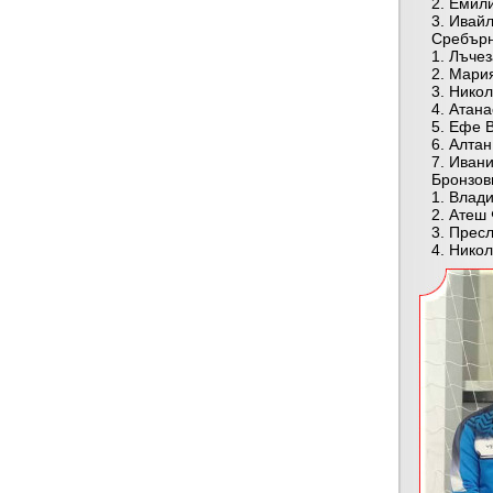
2. Емилия 
3. Ивайло 
Сребърни 
1. Лъчезар
2. Мария Н
3. Никол С
4. Атанас 
5. Ефе Вел
6. Алтан Е
7. Иванина
Бронзови 
1. Владисл
2. Атеш Фи
3. Преслав
4. Николет