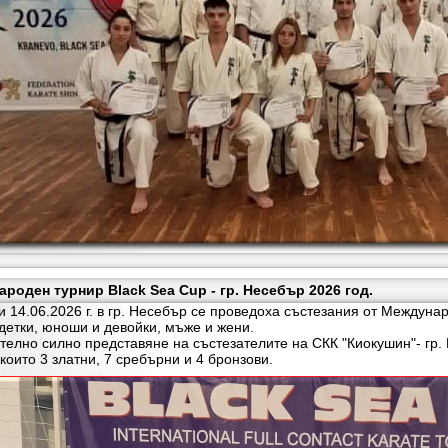
роден турнир Black Sea Cup - гр. Несебър 2026 год.
.06.2026 г. в гр. Несебър се проведоха състезания от Междунаро
адетки, юноши и девойки, мъже и жени.
но силно представяне на състезателите на СКК "Киокушин"- гр. Ш
които 3 златни, 7 сребърни и 4 бронзови.