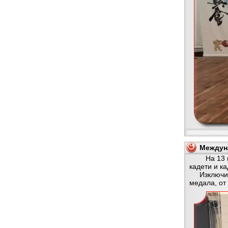
Междуна
На 13 и 14
кадети и к
Изключител
медала, от 