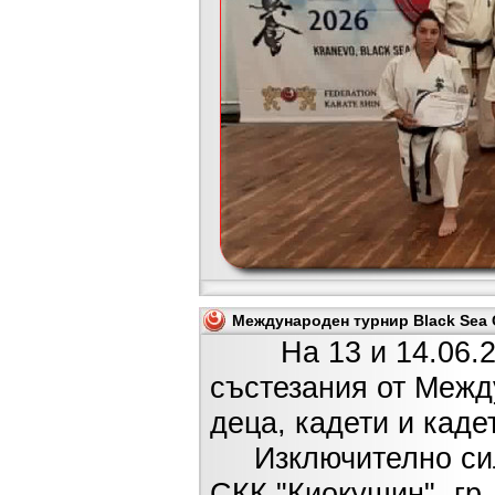
Международен турнир Black Sea C
На 13 и 14.06.2026
състезания от Межд
деца, кадети и каде
Изключително силн
СКК "Киокушин"- гр.