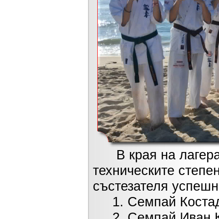
В края на лагера 
техническите степе
състезателя успешн
1. Семпай Костади
2. Семпай Иван Къ