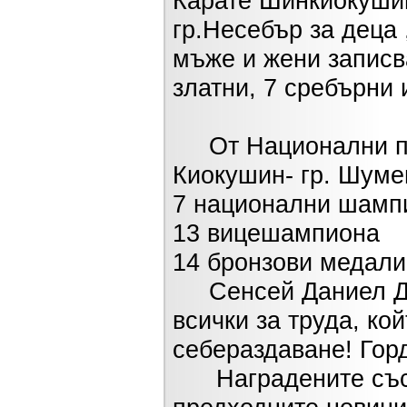
Карате Шинкиокушин 
гр.Несебър за деца 
мъже и жени записва
златни, 7 сребърни 
От Национални пър
Киокушин- гр. Шумен
7 национални шамп
13 вицешампиона
14 бронзови медали
Сенсей Даниел Дим
всички за труда, ко
себераздаване! Горд
Наградените състе