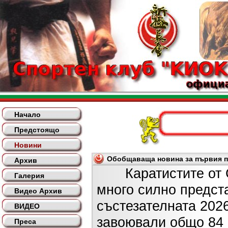
Начало
Предстоящо
Новини
Обобщаваща новина за първия по
Архив
Каратистите от СК
Галерия
много силно предст
Видео Архив
състезателната 2026
ВИДЕО
завоювали общо 84 
Преса