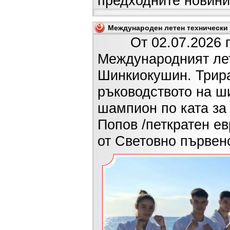
предходните новини
Международен летен технически л
От 02.07.2026 г. д
Международният лет
Шинкиокушин. Трира
ръководството на ш
шампион по ката за 
Попов /петкратен е
от Световно първенс