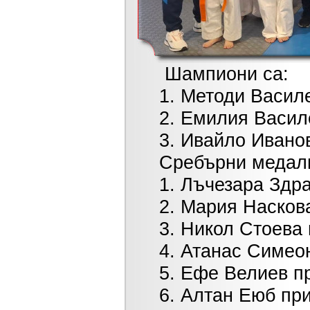
Шампиони са:
1. Методи Василев п
2. Емилия Василева 
3. Ивайло Иванов п
Сребърни медали
1. Лъчезара Здравко
2. Мария Наскова пр
3. Никол Стоева при
4. Атанас Симеонов
5. Ефе Велиев при м
6. Алтан Еюб при к