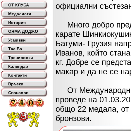
официални състезан
ОТ КЛУБА
Медалисти
История
Много добро предс
ОЯМА ДОДЖО
карате Шинкиокушин,
Усмивки
Батуми- Грузия нап
Тае Бо
Иванов, който стана
Тренировки
кг. Добре се предс
Календар
макар и да не се на
Контакти
Връзки
От Международния 
Спонсори
проведе на 01.03.2
общо 22 медала, от 
бронзови.