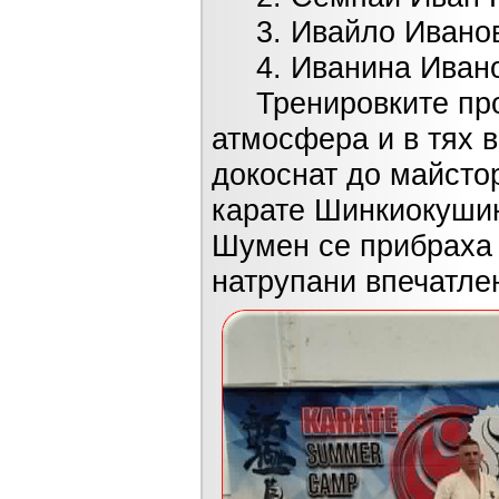
3. Ивайло Иванов
4. Иванина Иванов
Тренировките прот
атмосфера и в тях в
докоснат до майстор
карате Шинкиокушин
Шумен се прибраха 
натрупани впечатле