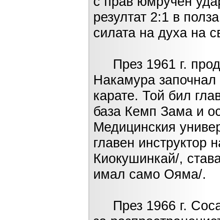
с прав юмручен уда
резултат 2:1 в полз
силата на духа на с
През 1961 г. прод
Накамура започнал 
карате. Той бил гла
база Кемп Зама и ос
Медицинския универ
главен инструктор н
Киокушинкай/, става
имал само Ояма/.
През 1966 г. Соса