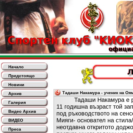
Начало
Предстоящо
Новини
Тадаши Накамура - ученик на Оям
Архив
Тадаши Накамура е роден
Галерия
11 годишна възраст той за
Видео Архив
под ръководството на сенс
Мияги- основател на стила/
ВИДЕО
неотдавна откритото додж
Преса