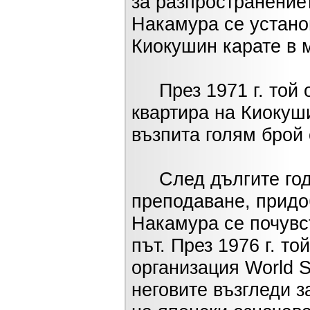
за разпространениет
Накамура се устано
Киокушин карате в 
През 1971 г. той 
квартира на Киокуш
възпита голям брой
След дългите годи
преподаване, придо
Накамура се почувс
път. През 1976 г. т
организация World S
неговите възгледи з