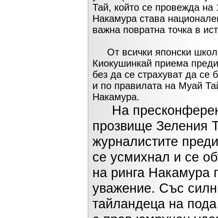
Тай, който се провежда на 
Накамура става национален
важна повратна точка в ис
От всички японски школи
Киокушинкай приема преди
без да се страхуват да се 
и по правилата на Муай Та
Накамура.
На пресконференци
прозвище Зеления Т
журналистите преди
се усмихнал и се о
на ринга Накамура 
уважение. Със силн
тайландеца на пода 