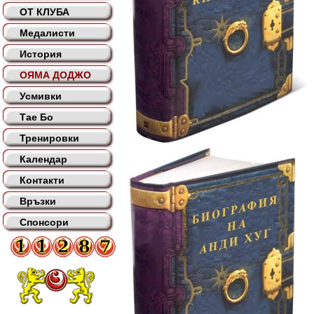
ОТ КЛУБА
Медалисти
История
ОЯМА ДОДЖО
Усмивки
Тае Бо
Тренировки
Календар
Контакти
Връзки
Спонсори