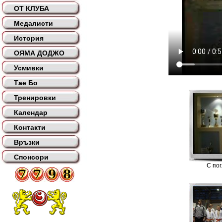
ОТ КЛУБА
Медалисти
История
ОЯМА ДОДЖО
Усмивки
Тае Бо
Тренировки
Календар
Контакти
Връзки
Спонсори
С по