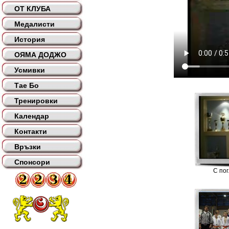
ОТ КЛУБА
Медалисти
История
ОЯМА ДОДЖО
Усмивки
Тае Бо
Тренировки
Календар
Контакти
Връзки
Спонсори
С по