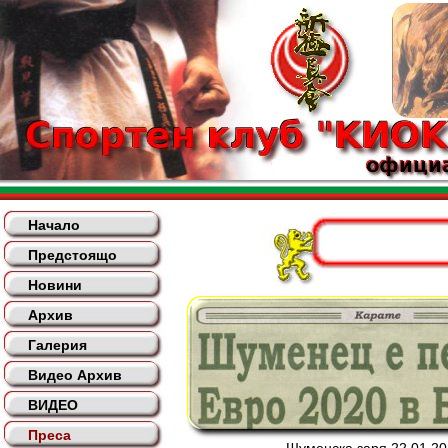
Начало
Предстоящо
Новини
Архив
Галерия
Видео Архив
ВИДЕО
Преса