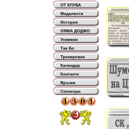
ОТ КЛУБА
Медалисти
История
ОЯМА ДОДЖО
Усмивки
Тае Бо
Тренировки
Календар
Контакти
Връзки
Спонсори