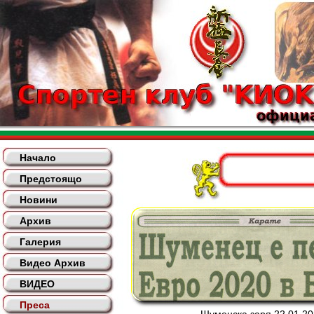
Начало
Предстоящо
Новини
Архив
Галерия
Видео Архив
ВИДЕО
Преса