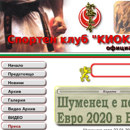
Начало
Предстоящо
Новини
Архив
Галерия
Видео Архив
ВИДЕО
Преса