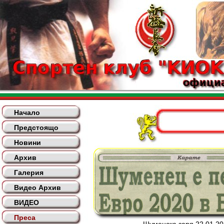
Начало
Предстоящо
Новини
Архив
Галерия
Видео Архив
ВИДЕО
Преса