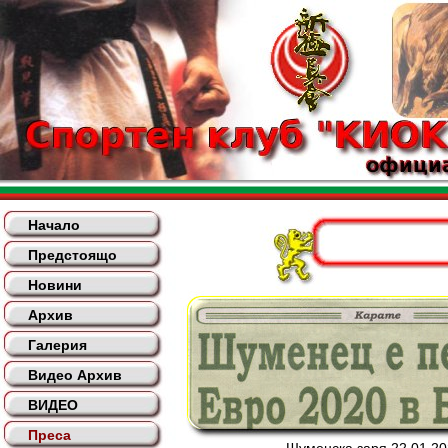
Начало
Предстоящо
Новини
Архив
Галерия
Видео Архив
ВИДЕО
Преса