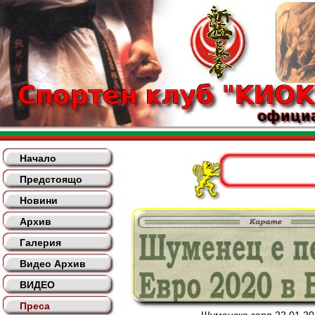
Начало
Предстоящо
Новини
Архив
Галерия
Видео Архив
ВИДЕО
Преса