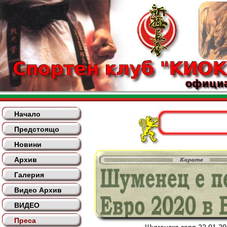
Начало
Предстоящо
Новини
Архив
Галерия
Видео Архив
ВИДЕО
Преса