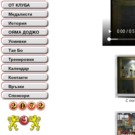
ОТ КЛУБА
Медалисти
История
ОЯМА ДОДЖО
Усмивки
Тае Бо
Тренировки
Календар
Контакти
Връзки
Спонсори
С по