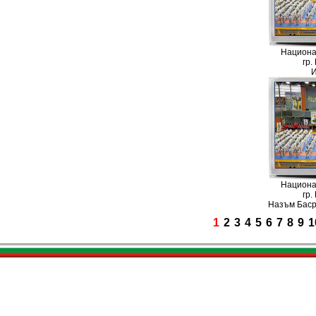
Национа
гр.
И
Национа
гр.
Назъм Баср
1
2
3
4
5
6
7
8
9
1