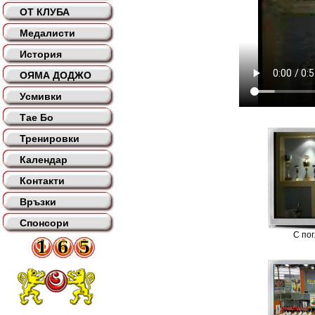
ОТ КЛУБА
Медалисти
История
ОЯМА ДОДЖО
Усмивки
Тае Бо
Тренировки
Календар
Контакти
Връзки
Спонсори
С по