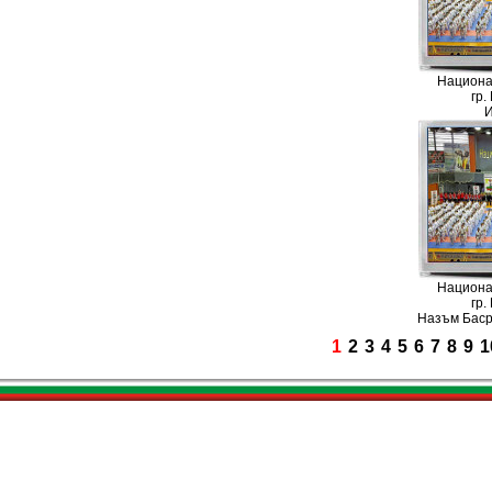
Национа
гр.
И
Национа
гр.
Назъм Баср
1
2
3
4
5
6
7
8
9
1