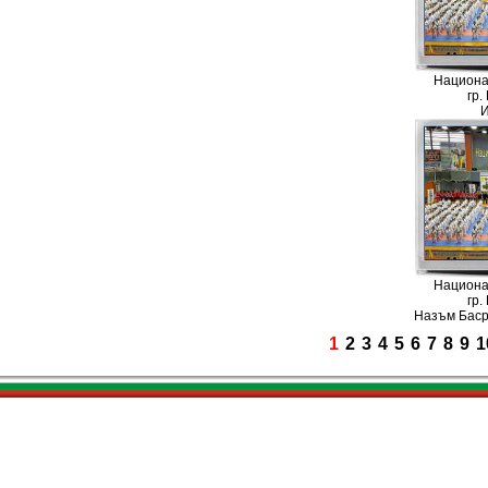
Национа
гр.
И
Национа
гр.
Назъм Баср
1
2
3
4
5
6
7
8
9
1