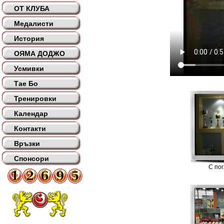
ОТ КЛУБА
Медалисти
История
ОЯМА ДОДЖО
Усмивки
Тае Бо
Тренировки
Календар
Контакти
Връзки
Спонсори
С по