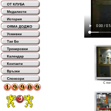
ОТ КЛУБА
Медалисти
История
ОЯМА ДОДЖО
Усмивки
Тае Бо
Тренировки
Календар
Контакти
Връзки
Спонсори
С по