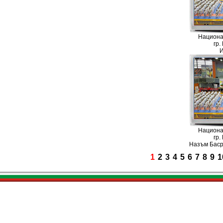
Национа
гр.
И
Национа
гр.
Назъм Баср
1
2
3
4
5
6
7
8
9
1