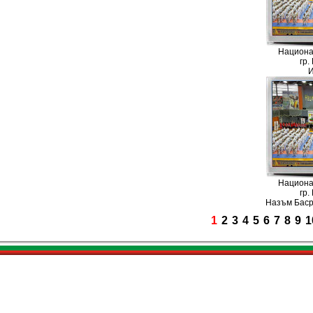
Национа
гр.
И
Национа
гр.
Назъм Баср
1
2
3
4
5
6
7
8
9
1