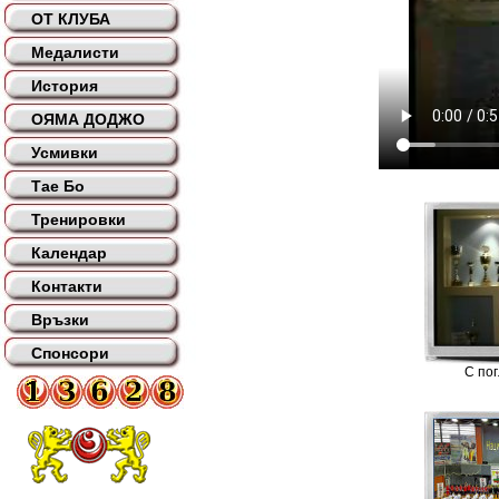
ОТ КЛУБА
Медалисти
История
ОЯМА ДОДЖО
Усмивки
Тае Бо
Тренировки
Календар
Контакти
Връзки
Спонсори
С по