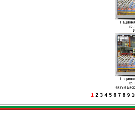
Национа
гр.
И
Национа
гр.
Назъм Баср
1
2
3
4
5
6
7
8
9
1