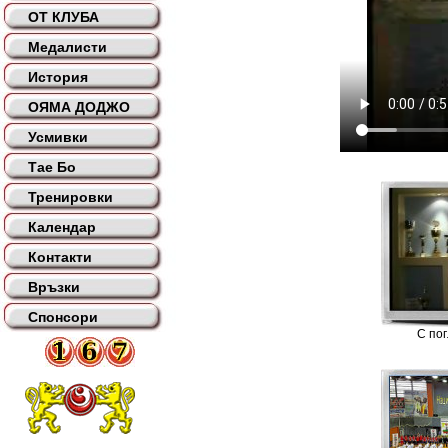
ОТ КЛУБА
Медалисти
История
ОЯМА ДОДЖО
Усмивки
Тае Бо
Тренировки
Календар
Контакти
Връзки
Спонсори
С по