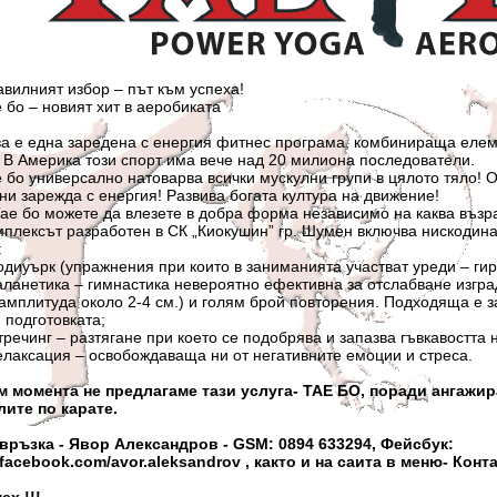
т избор – път към успеха!
новият хит в аеробиката
а заредена с енергия фитнес програма, комбинираща елемент
 В Америка този спорт има вече над 20 милиона последователи.
ерсално натоварва всички мускулни групи в цялото тяло! Осв
ни зарежда с енергия! Развива богата култура на движение!
ожете да влезете в добра форма независимо на каква възрас
 разработен в СК „Киокушин” гр. Шумен включва нискодинами
:
(упражнения при които в заниманията участват уреди – гирич
а – гимнастика невероятно ефективна за отслабване изграде
амплитуда около 2-4 см.) и голям брой повторения. Подходяща е за
 подготовката;
– разтягане при което се подобрява и запазва гъвкавостта на
ия – освобождаваща ни от негативните емоции и стреса.
м момента не предлагаме тази услуга- ТАЕ БО, поради ангажир
лите по карате.
 - Явор Александров - GSM: 0894 633294, Фейсбук:
.facebook.com/avor.aleksandrov , както и на саита в меню- Конт