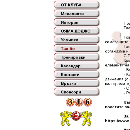
ОТ КЛУБА
Медалисти
История
Правилния
Тае бо – 
ОЯМА ДОДЖО
Това е едн
Усмивки
самозащита.
Тае бо унив
Тае Бо
организма и 
С Тае бо м
Тренировки
Комплексът
елементи на
Календар
- Бодиуърк 
- Каланетик
Контакти
движения (с 
Връзки
килограмите,
- Стречинг 
Спонсори
- Релаксац
Къ
посетите за
За връзка
https://www