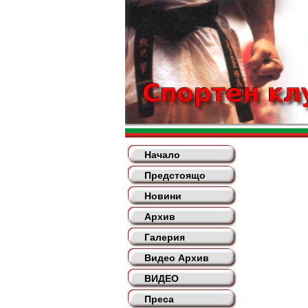
Начало
Предстоящо
Новини
Архив
Галерия
Видео Архив
ВИДЕО
Преса