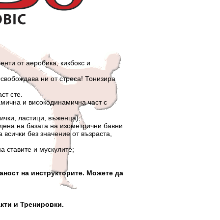
и от аеробика, кикбокс и
обождава ни от стреса! Тонизира
т сте.
чна и високодинамична част с
ки, ластици, въженца);
на на базата на изометрични бавни
 всички без значение от възраста,
 ставите и мускулите;
аност на инструкторите. Можете да
акти и Тренировки.