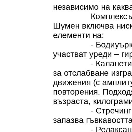
независимо на каква
Комплексът разр
Шумен включва ниск
елементи на:
- Бодиуърк (упр
участват уреди – ги
- Каланетика – 
за отслабване изгр
движения (с амплиту
повторения. Подход
възраста, килограми
- Стречинг – раз
запазва гъвкавостта
- Релаксация – 