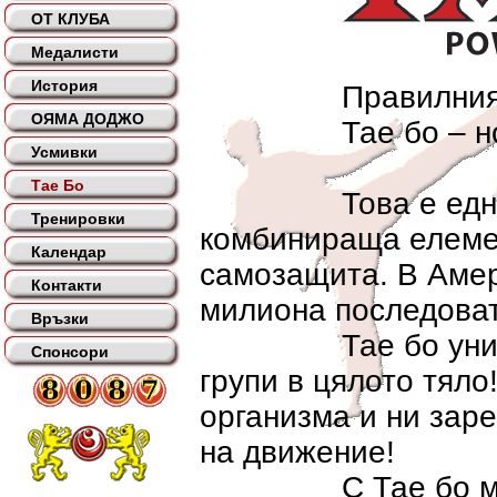
ОТ КЛУБА
Медалисти
История
Правилният изб
ОЯМА ДОДЖО
Тае бо – новия
Усмивки
Тае Бо
Това е една зар
Тренировки
комбинираща елемен
Календар
самозащита. В Амер
Контакти
милиона последова
Връзки
Тае бо универса
Спонсори
групи в цялото тяло
организма и ни заре
на движение!
С Тае бо можете