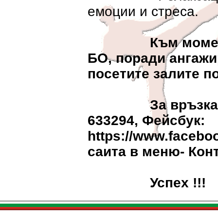
емоции и стреса.
Към момен
БО, поради ангажи
посетите залите по
За връзка - Яв
633294, Фейсбук:
https://www.faceboo
саита в меню- Кон
Успех !!!