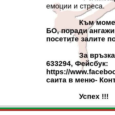
емоции и стреса.
Към момен
БО, поради ангажи
посетите залите по
За връзка - Яв
633294, Фейсбук:
https://www.faceboo
саита в меню- Кон
Успех !!!