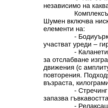
независимо на каква
Комплексът разр
Шумен включва ниск
елементи на:
- Бодиуърк (упр
участват уреди – ги
- Каланетика – 
за отслабване изгр
движения (с амплиту
повторения. Подход
възраста, килограми
- Стречинг – раз
запазва гъвкавостта
- Релаксация – 