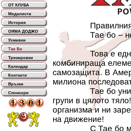
ОТ КЛУБА
Медалисти
История
Правилният изб
ОЯМА ДОДЖО
Тае бо – новия
Усмивки
Тае Бо
Това е една зар
Тренировки
комбинираща елемен
Календар
самозащита. В Амер
Контакти
милиона последова
Връзки
Тае бо универса
Спонсори
групи в цялото тяло
организма и ни заре
на движение!
С Тае бо можете