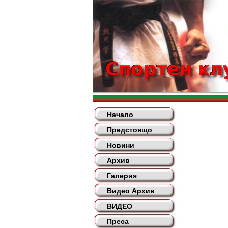
Начало
Предстоящо
Новини
Архив
Галерия
Видео Архив
ВИДЕО
Преса