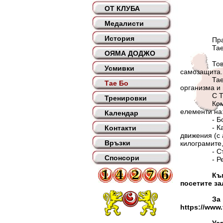
ОТ КЛУБА
Медалисти
История
Правилния
Тае бо – 
ОЯМА ДОДЖО
Това е едн
Усмивки
самозащита.
Тае бо унив
Тае Бо
организма и 
С Тае бо м
Тренировки
Комплексът
елементи на
Календар
- Бодиуърк 
- Каланетик
Контакти
движения (с 
Връзки
килограмите,
- Стречинг 
Спонсори
- Релаксац
Къ
посетите за
За връзка
https://www