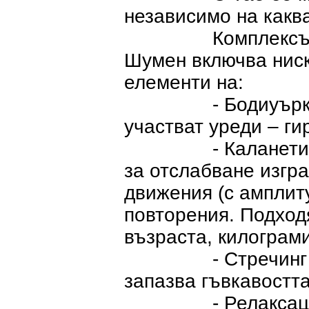
независимо на каква
Комплексът разр
Шумен включва ниск
елементи на:
- Бодиуърк (упр
участват уреди – ги
- Каланетика – 
за отслабване изгр
движения (с амплиту
повторения. Подход
възраста, килограми
- Стречинг – раз
запазва гъвкавостта
- Релаксация – 