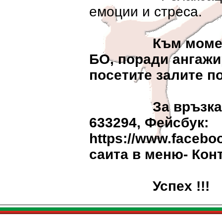
емоции и стреса.
Към момен
БО, поради ангажи
посетите залите по
За връзка - Яв
633294, Фейсбук:
https://www.faceboo
саита в меню- Кон
Успех !!!