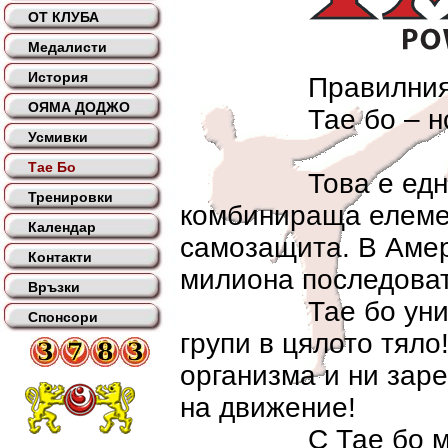
ОТ КЛУБА
Медалисти
История
Правилният изб
ОЯМА ДОДЖО
Тае бо – новия
Усмивки
Тае Бо
Това е една зар
Тренировки
комбинираща елемен
Календар
самозащита. В Амер
Контакти
милиона последова
Връзки
Тае бо универса
Спонсори
групи в цялото тяло
организма и ни заре
на движение!
С Тае бо можете