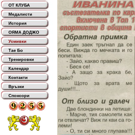
ОТ КЛУБА
Медалисти
История
ОЯМА ДОДЖО
Усмивки
Тае Бо
Тренировки
Календар
Контакти
Връзки
Спонсори