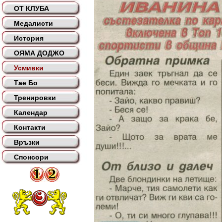
ОТ КЛУБА
Медалисти
История
ОЯМА ДОДЖО
Усмивки
Тае Бо
Тренировки
Календар
Контакти
Връзки
Спонсори