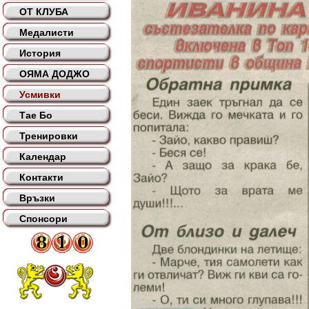
ОТ КЛУБА
Медалисти
История
ОЯМА ДОДЖО
Усмивки
Тае Бо
Тренировки
Календар
Контакти
Връзки
Спонсори