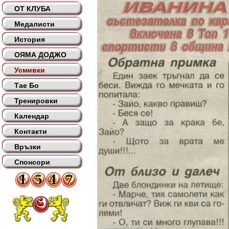
ОТ КЛУБА
Медалисти
История
ОЯМА ДОДЖО
Усмивки
Тае Бо
Тренировки
Календар
Контакти
Връзки
Спонсори