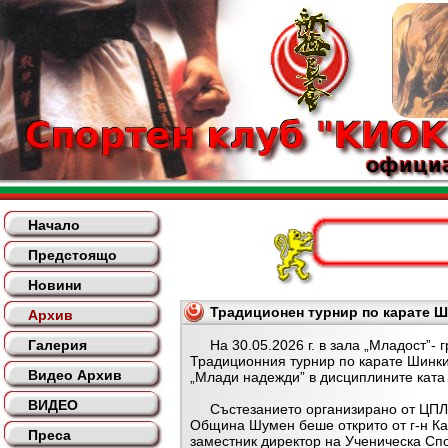
Начало
Предстоящо
Новини
Традиционен турнир по карате Ш
Архив
Галерия
На 30.05.2026 г. в зала „Младост”- 
Традиционния турнир по карате Шинк
Видео Архив
„Млади надежди” в дисциплините ката 
ВИДЕО
Състезанието организирано от ЦПЛ
Община Шумен беше открито от г-н К
Преса
заместник директор на Ученическа Сп