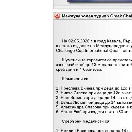
Международен турнир Greek Chall
На 02.05.2026 г. в град Кавала, Гър
шестото издание на Международния т
Challenge Cup International Open Tour
Шуменските каратисти се представи
завоювайки общо 13 медала от които 6
сребърни и 4 бронзови.
Шампиони са:
1. Преслава Вичева при деца до 12г. в к
2. Никол Стоева при деца до 12г. в кат. 
3. Ефе Велиев при деца до 14 г. в кат. 
4. Венко Лилов при деца до 14 г.в кат.до
5. Александра Спасова при кадетки в ка
6. Алтан Еюб при кадети в кат. +80 кг.
Сребърни медалисти са:
1. Емилия Василева при деца до 14 г. в 