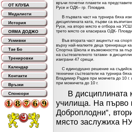
връчи почетни плакети на представите
ОТ КЛУБА
Русе и ОДК– гр. Пловдив.
Медалисти
В първата част на турнира бяха изи
дисциплината ката, първи са възпитан
История
Русе, на второ място е отбора на УСШ 
трето място се класираха ОДК- Пловди
ОЯМА ДОДЖО
Усмивки
Във втората част акцентът на спорт
върху най-малките деца трениращи ка
Тае Бо
Спортна Школа и възможността за първ
на състезателното татами- в дисципли
Тренировки
изиграни 47 срещи.
Календар
С единодушно решение на съдийскат
технични състезатели на турнира бях
Контакти
Владимир Радев при момчета до 10 г.
при момичета до 10 г.
Връзки
В дисциплината ку
Спонсори
училища. На първо 
Доброплодни“, втори
място заслужиха НУ 