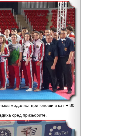
зов медалист при юноши в кат. + 80
диха сред призьорите.