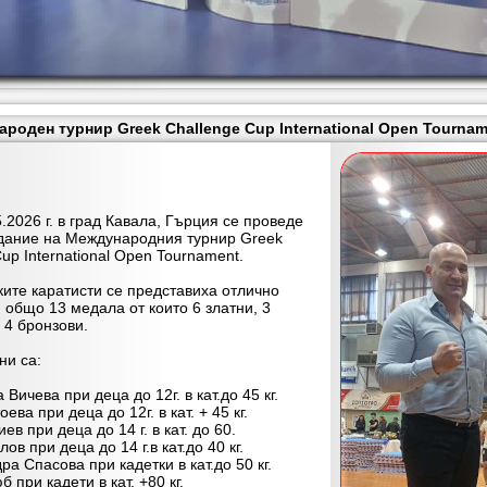
роден турнир Greek Challenge Cup International Open Tourname
026 г. в град Кавала, Гърция се проведе
дание на Международния турнир Greek
up International Open Tournament.
е каратисти се представиха отлично
 общо 13 медала от които 6 златни, 3
 4 бронзови.
 са:
 Вичева при деца до 12г. в кат.до 45 кг.
ева при деца до 12г. в кат. + 45 кг.
ев при деца до 14 г. в кат. до 60.
лов при деца до 14 г.в кат.до 40 кг.
ра Спасова при кадетки в кат.до 50 кг.
б при кадети в кат. +80 кг.