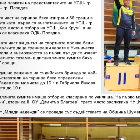
тни плакети на представителите на УСШ- гр.
– гр. Пловдив.
част на турнира бяха изиграни 36 срещи в
та ката, първи са възпитаниците на УСШ- гр.
торо място е отбора на УСШ „Хан Крум”, а на
о се класираха ОДК- Пловдив.
а част акцентът на спортната проява беше
малките деца трениращи карате в Ученическа
ола и възможността за първи път да се изявят
телното татами- в дисциплината кумите бяха
7 срещи.
шно решение на съдийската бригада за най-
ъстезатели на турнира бяха определени
адев при момчета до 10 г. и Габриела Янкова
а до 10 г.
ната кумите имаше отборно класиране по училища. На първо мяс
“, втори са III ОУ „Димитър Благоев“, трето място заслужиха НУ „К
„Млади надежди” се проведе със съдействието на Община Шуме