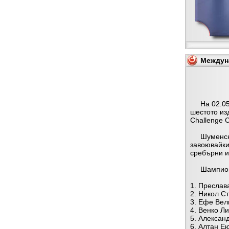
Междуна
На 02.05.2
шестото из
Challenge C
Шуменскит
завоювайки
сребърни и
Шампиони
1. Преслава
2. Никол Сто
3. Ефе Вели
4. Венко Ли
5. Александ
6. Алтан Ею