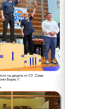
то са децата от СУ „Сава
няз Борис I“.
н.