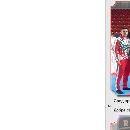
Сред призь
кг.
Добре се п