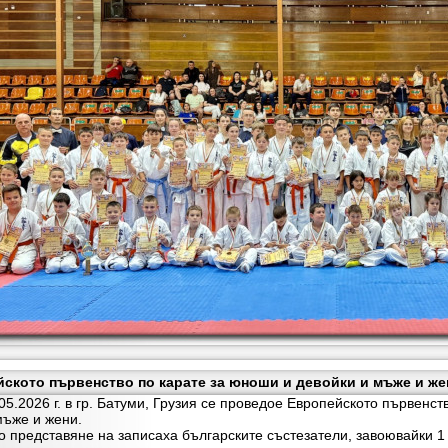
ското първенство по карате за юноши и девойки и мъже и жени
026 г. в гр. Батуми, Грузия се проведое Европейското първенст
мъже и жени.
редставяне на записаха българските състезатели, завоювайки 1 