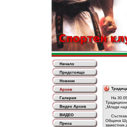
Начало
Предстоящо
Новини
Традици
Архив
Галерия
На 30.05.2
Традиционн
Видео Архив
„Млади над
ВИДЕО
Състезани
Община Шум
Преса
заместник 