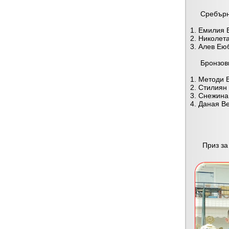
Сребърни 
1. Емилия В
2. Николета
3. Алев Еюб
Бронзови 
1. Методи В
2. Стилиян 
3. Снежина 
4. Даная Ве
Приз за на