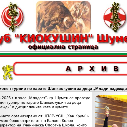
онен турнир по карате Шинкиокушин за деца „Млади надежди”
026 г. в зала „Младост”- гр. Шумен се проведе
ия турнир по карате Шинкиокушин за деца
ежди” в дисциплините ката и кумите.
ето организирано от ЦПЛР-УСШ „Хан Крум” и
ен беше открито от г-н Калоян Колев
директор на Ученическа Спортна Школа, който