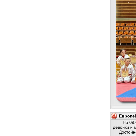
Европей
На 09.05.2
девойки и 
Достойно п