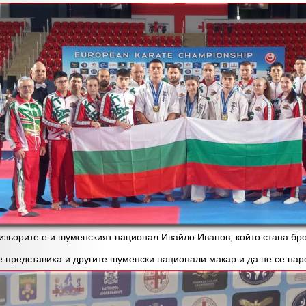
орите е и шуменският национал Ивайло Иванов, който стана брон
редставиха и другите шуменски национали макар и да не се наре