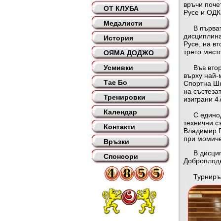
връчи поче
ОТ КЛУБА
Русе и ОДК
Медалисти
В първата 
дисциплина
История
Русе, на в
трето мяст
ОЯМА ДОДЖО
Усмивки
Във вторат
върху най-
Тае Бо
Спортна Шк
на състеза
Тренировки
изиграни 4
Календар
С единоду
технични с
Контакти
Владимир Р
при момичет
Връзки
В дисципли
Спонсори
Доброплодни
Турнирът 