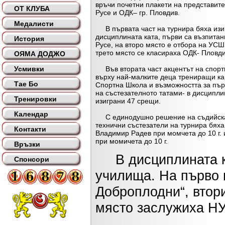
връчи почетни плакети на представите
ОТ КЛУБА
Русе и ОДК– гр. Пловдив.
Медалисти
В първата част на турнира бяха изи
дисциплината ката, първи са възпитан
История
Русе, на второ място е отбора на УСШ 
трето място се класираха ОДК- Пловди
ОЯМА ДОДЖО
Усмивки
Във втората част акцентът на спорт
върху най-малките деца трениращи ка
Тае Бо
Спортна Школа и възможността за първ
на състезателното татами- в дисципли
Тренировки
изиграни 47 срещи.
Календар
С единодушно решение на съдийскат
технични състезатели на турнира бях
Контакти
Владимир Радев при момчета до 10 г.
при момичета до 10 г.
Връзки
В дисциплината ку
Спонсори
училища. На първо 
Доброплодни“, втори
място заслужиха НУ 