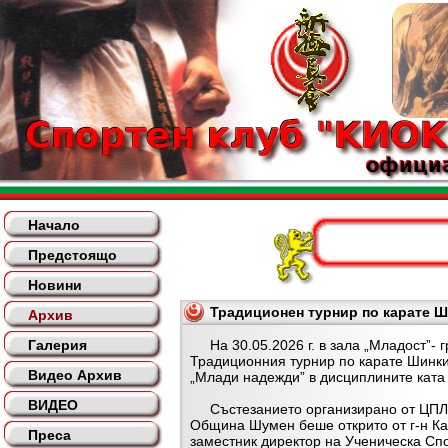
Начало
Предстоящо
Новини
Традиционен турнир по карате Ш
Архив
Галерия
На 30.05.2026 г. в зала „Младост”- 
Традиционния турнир по карате Шинк
Видео Архив
„Млади надежди” в дисциплините ката 
ВИДЕО
Състезанието организирано от ЦПЛ
Община Шумен беше открито от г-н К
Преса
заместник директор на Ученическа Сп