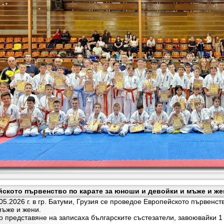
ското първенство по карате за юноши и девойки и мъже и жени
026 г. в гр. Батуми, Грузия се проведое Европейското първенст
мъже и жени.
редставяне на записаха българските състезатели, завоювайки 1 