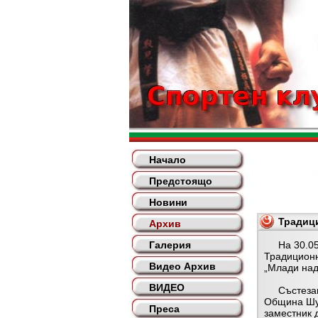
Начало
Предстоящо
Новини
Традици
Архив
Галерия
На 30.05.2
Традиционн
Видео Архив
„Млади над
ВИДЕО
Състезани
Община Шум
Преса
заместник 