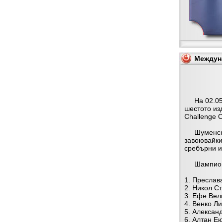
Междуна
На 02.05.2
шестото из
Challenge C
Шуменскит
завоювайки
сребърни и
Шампиони
1. Преслава
2. Никол Сто
3. Ефе Вели
4. Венко Ли
5. Александ
6. Алтан Ею