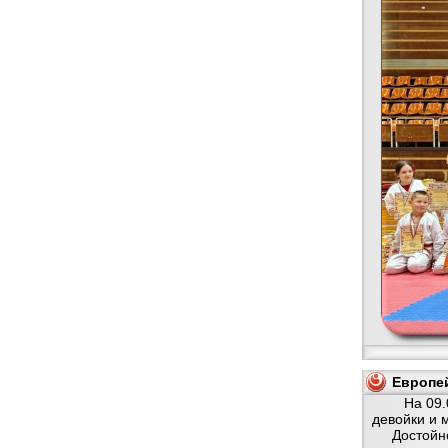
Европей
На 09.05.2
девойки и 
Достойно п