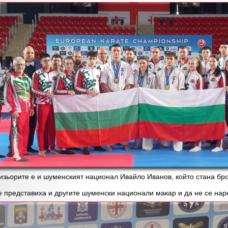
орите е и шуменският национал Ивайло Иванов, който стана брон
редставиха и другите шуменски национали макар и да не се наре