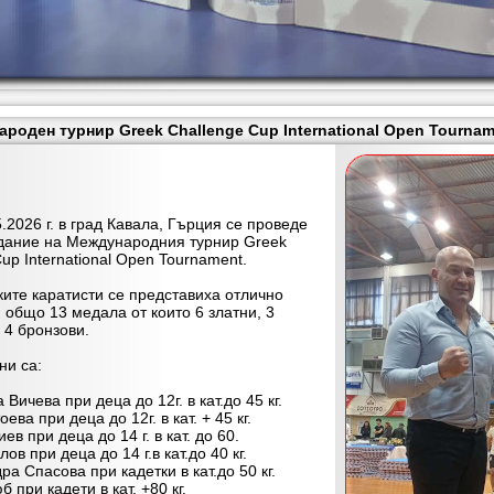
роден турнир Greek Challenge Cup International Open Tourname
026 г. в град Кавала, Гърция се проведе
дание на Международния турнир Greek
up International Open Tournament.
е каратисти се представиха отлично
 общо 13 медала от които 6 златни, 3
 4 бронзови.
 са:
 Вичева при деца до 12г. в кат.до 45 кг.
ева при деца до 12г. в кат. + 45 кг.
ев при деца до 14 г. в кат. до 60.
лов при деца до 14 г.в кат.до 40 кг.
ра Спасова при кадетки в кат.до 50 кг.
б при кадети в кат. +80 кг.