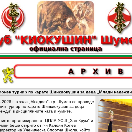
онен турнир по карате Шинкиокушин за деца „Млади надежди”
026 г. в зала „Младост”- гр. Шумен се проведе
ия турнир по карате Шинкиокушин за деца
ежди” в дисциплините ката и кумите.
ето организирано от ЦПЛР-УСШ „Хан Крум” и
ен беше открито от г-н Калоян Колев
директор на Ученическа Спортна Школа, който