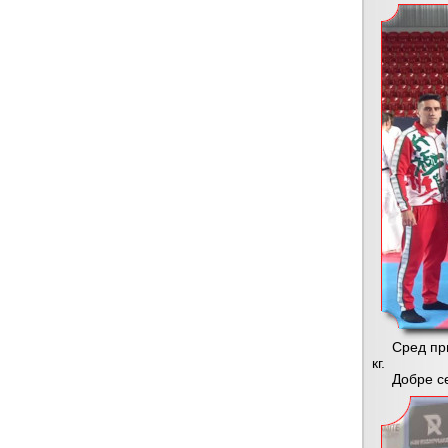
Сред призь
кг.
Добре се п