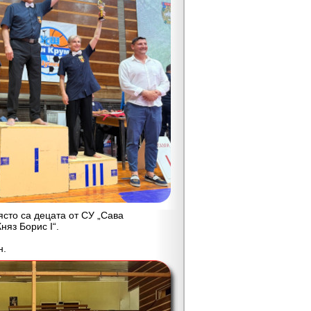
то са децата от СУ „Сава
няз Борис I“.
н.