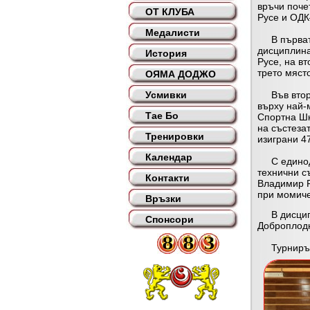
връчи поче
ОТ КЛУБА
Русе и ОДК
Медалисти
В първата 
дисциплина
История
Русе, на в
трето мяст
ОЯМА ДОДЖО
Усмивки
Във вторат
върху най-
Тае Бо
Спортна Шк
на състеза
Тренировки
изиграни 4
Календар
С единоду
технични с
Контакти
Владимир Р
при момичет
Връзки
В дисципли
Спонсори
Доброплодни
Турнирът 