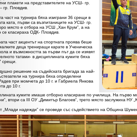
тни плакети на представителите на УСШ- гр.
– гр. Пловдив.
част на турнира бяха изиграни 36 срещи в
та ката, първи са възпитаниците на УСШ- гр.
торо място е отбора на УСШ „Хан Крум”, а на
о се класираха ОДК- Пловдив.
а част акцентът на спортната проява беше
малките деца трениращи карате в Ученическа
ола и възможността за първи път да се изявят
телното татами- в дисциплината кумите бяха
7 срещи.
шно решение на съдийската бригада за най-
ъстезатели на турнира бяха определени
адев при момчета до 10 г. и Габриела Янкова
а до 10 г.
ната кумите имаше отборно класиране по училища. На първо мяс
“, втори са III ОУ „Димитър Благоев“, трето място заслужиха НУ „К
„Млади надежди” се проведе със съдействието на Община Шуме