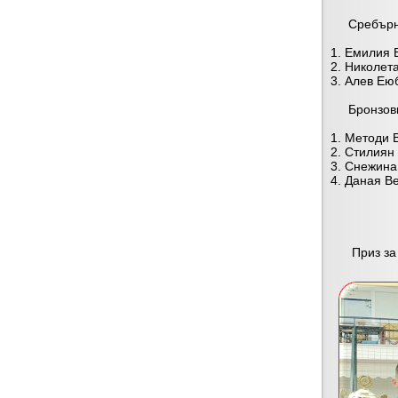
Сребърни 
1. Емилия В
2. Николета
3. Алев Еюб
Бронзови 
1. Методи В
2. Стилиян 
3. Снежина 
4. Даная Ве
Приз за на