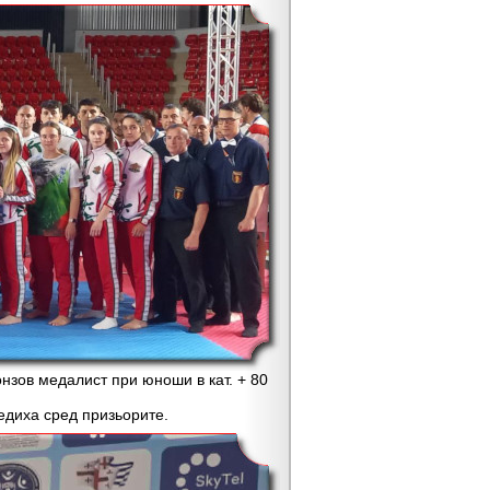
зов медалист при юноши в кат. + 80
диха сред призьорите.