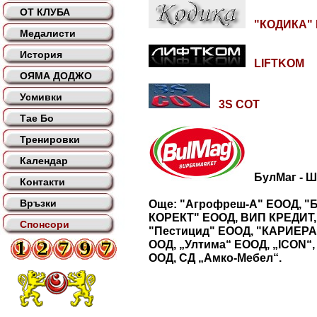
ОТ КЛУБА
"КОДИКА" 
Медалисти
История
LIFTKOM
ОЯМА ДОДЖО
Усмивки
3S СОТ
Тае Бо
Тренировки
Календар
БулМаг - Ш
Контакти
Връзки
Още: "Агрофреш-А" ЕООД, "
КОРЕКТ" ЕООД, ВИП КРЕДИТ, 
Спонсори
"Пестицид" ЕООД, "КАРИЕРА
ООД, „Ултима“ ЕООД, „ICON“,
ООД, СД „Амко-Мебел“.