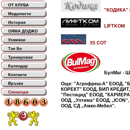
ОТ КЛУБА
"КОДИКА" 
Медалисти
История
LIFTKOM
ОЯМА ДОДЖО
Усмивки
3S СОТ
Тае Бо
Тренировки
Календар
БулМаг - Ш
Контакти
Връзки
Още: "Агрофреш-А" ЕООД, "
КОРЕКТ" ЕООД, ВИП КРЕДИТ, 
Спонсори
"Пестицид" ЕООД, "КАРИЕРА
ООД, „Ултима“ ЕООД, „ICON“,
ООД, СД „Амко-Мебел“.