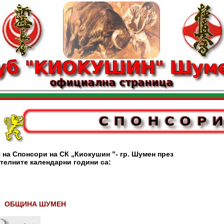
 на Спонсори на СК „Киокушин ”- гр. Шумен през
телните календарни години са:
ОБЩИНА ШУМЕН