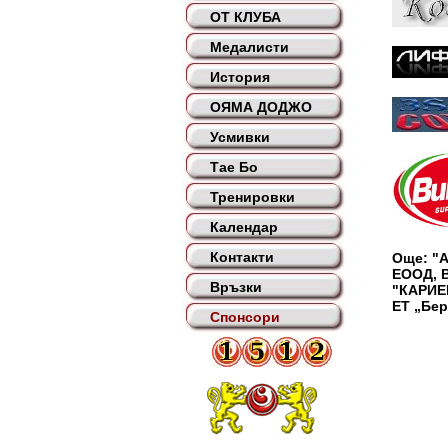
ОТ КЛУБА
Медалисти
История
ОЯМА ДОДЖО
Усмивки
Тае Бо
Тренировки
Календар
Контакти
Още: "
ЕООД, 
Връзки
"КАРИЕР
ЕТ „Бер
Спонсори