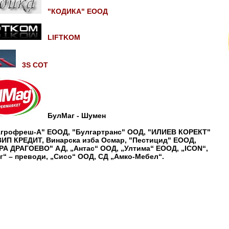
"КОДИКА" ЕООД
LIFTKOM
3S СОТ
БулМаг - Шумен
Агрофреш-А" ЕООД, "Булгартранс" ООД, "ИЛИЕВ КОРЕКТ"
ВИП КРЕДИТ, Винарска изба Осмар, "Пестицид" ЕООД,
А ДРАГОЕВО" АД, „Антас“ ООД, „Ултима“ ЕООД, „ICON“,
г“ – преводи, „Сисо“ ООД, СД „Амко-Мебел“.