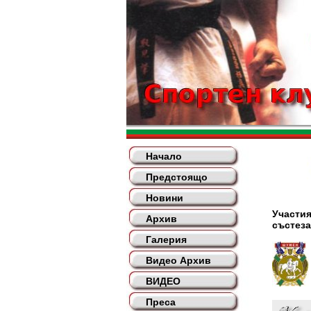
Начало
Предстоящо
Новини
Участия
Архив
състеза
Галерия
Видео Архив
ВИДЕО
Преса