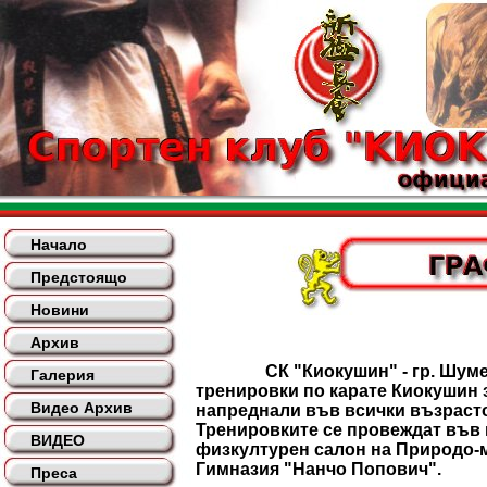
Начало
Предстоящо
Новини
Архив
СК "Киокушин" - гр. Шумен
Галерия
тренировки по карате Киокушин 
Видео Архив
напреднали във всички възрасто
Тренировките се провеждат във
ВИДЕО
физкултурен салон на Природо-
Гимназия "Нанчо Попович".
Преса