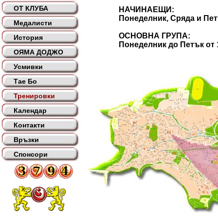
ОТ КЛУБА
НАЧИНАЕЩИ:
Понеделник, Сряда и Петък о
Медалисти
ОСНОВНА ГРУПА:
История
Понеделник до Петък от 19 
ОЯМА ДОДЖО
Усмивки
Тае Бо
Тренировки
Календар
Контакти
Връзки
Спонсори