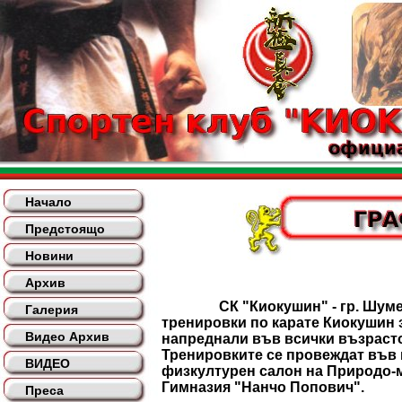
Начало
Предстоящо
Новини
Архив
СК "Киокушин" - гр. Шумен
Галерия
тренировки по карате Киокушин 
Видео Архив
напреднали във всички възрасто
Тренировките се провеждат във
ВИДЕО
физкултурен салон на Природо-
Гимназия "Нанчо Попович".
Преса