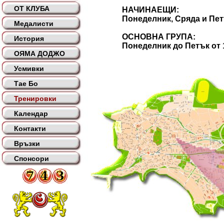
ОТ КЛУБА
НАЧИНАЕЩИ:
Понеделник, Сряда и Петък о
Медалисти
ОСНОВНА ГРУПА:
История
Понеделник до Петък от 19 
ОЯМА ДОДЖО
Усмивки
Тае Бо
Тренировки
Календар
Контакти
Връзки
Спонсори