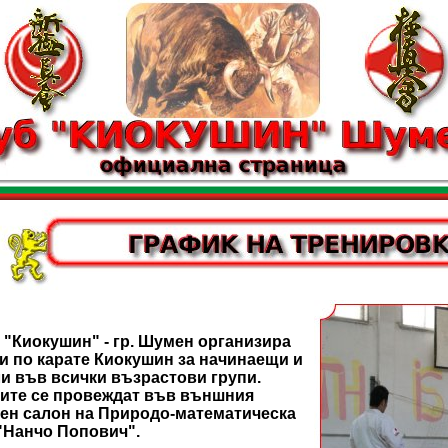
ушин" - гр. Шумен организира
и по карате Киокушин за начинаещи и
и във всички възрастови групи.
ите се провеждат във външния
ен салон на Природо-математическа
"Нанчо Попович".