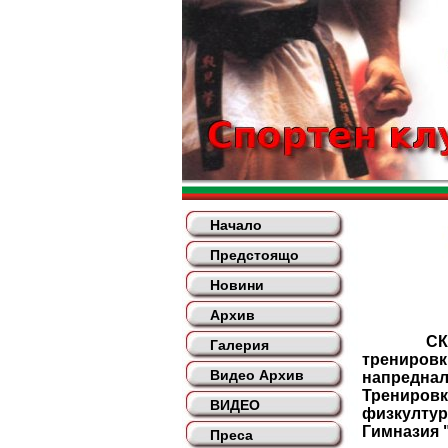
Начало
Предстоящо
Новини
Архив
СК "Киок
Галерия
тренировк
Видео Архив
напреднал
Тренировк
ВИДЕО
физкултур
Гимназия 
Преса