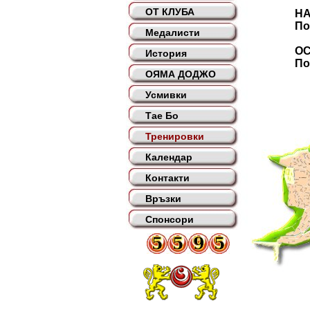
ОТ КЛУБА
НАЧИ
Понеделн
Медалисти
ОСНОВ
История
Понеделн
ОЯМА ДОДЖО
Усмивки
Тае Бо
Тренировки
Календар
Контакти
Връзки
Спонсори