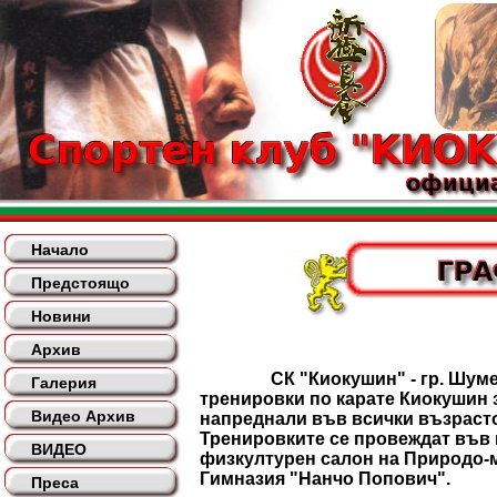
Начало
Предстоящо
Новини
Архив
СК "Киокушин" - гр. Шумен
Галерия
тренировки по карате Киокушин 
Видео Архив
напреднали във всички възрасто
Тренировките се провеждат във
ВИДЕО
физкултурен салон на Природо-
Гимназия "Нанчо Попович".
Преса