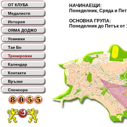
ОТ КЛУБА
НАЧИНАЕЩИ:
Понеделник, Сряда и Петък о
Медалисти
ОСНОВНА ГРУПА:
История
Понеделник до Петък от 19 
ОЯМА ДОДЖО
Усмивки
Тае Бо
Тренировки
Календар
Контакти
Връзки
Спонсори