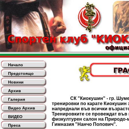
Начало
Предстоящо
Новини
Архив
СК "Киокушин" - гр. Шумен
Галерия
тренировки по карате Киокушин 
Видео Архив
напреднали във всички възрасто
Тренировките се провеждат във
ВИДЕО
физкултурен салон на Природо-
Гимназия "Нанчо Попович".
Преса