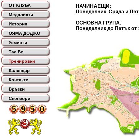
ОТ КЛУБА
НАЧИНАЕЩИ:
Понеделник, Сряда и Петък о
Медалисти
ОСНОВНА ГРУПА:
История
Понеделник до Петък от 19 
ОЯМА ДОДЖО
Усмивки
Тае Бо
Тренировки
Календар
Контакти
Връзки
Спонсори