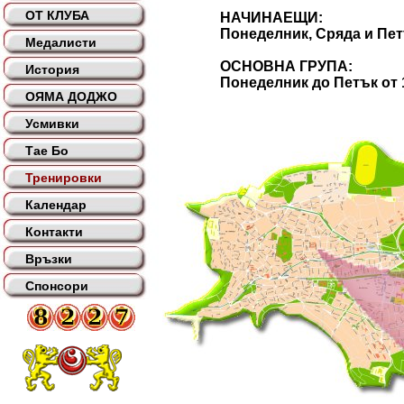
ОТ КЛУБА
НАЧИНАЕЩИ:
Понеделник, Сряда и Петък о
Медалисти
ОСНОВНА ГРУПА:
История
Понеделник до Петък от 19 
ОЯМА ДОДЖО
Усмивки
Тае Бо
Тренировки
Календар
Контакти
Връзки
Спонсори