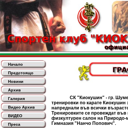
Начало
Предстоящо
Новини
Архив
СК "Киокушин" - гр. Шумен
Галерия
тренировки по карате Киокушин 
Видео Архив
напреднали във всички възрасто
Тренировките се провеждат във
ВИДЕО
физкултурен салон на Природо-
Гимназия "Нанчо Попович".
Преса