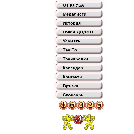
ОТ КЛУБА
Медалисти
История
ОЯМА ДОДЖО
Усмивки
Тае Бо
Тренировки
Календар
Контакти
Връзки
Спонсори