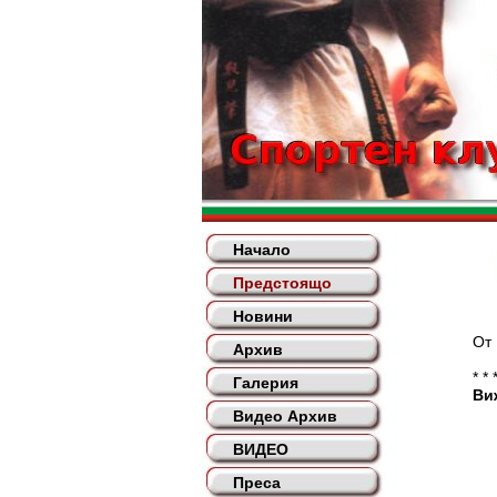
Начало
Предстоящо
Новини
От 19-25 а
Архив
* * 
Галерия
Ви
Видео Архив
ВИДЕО
Преса