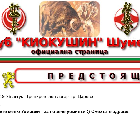
вгуст Тренировъчен лагер, гр. Царево
*
жте меню Усмивки - за повече усмивки :) Смехът е здраве.