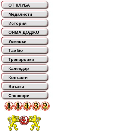
ОТ КЛУБА
Медалисти
История
ОЯМА ДОДЖО
Усмивки
Тае Бо
Тренировки
Календар
Контакти
Връзки
Спонсори