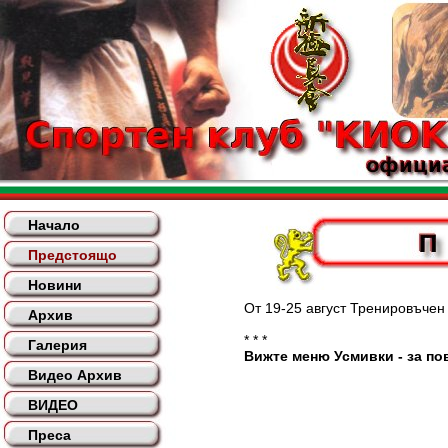
Начало
Предстоящо
Новини
От 19-25 август Тренировъчен лаг
Архив
* * *
Галерия
Вижте меню Усмивки - за пов
Видео Архив
ВИДЕО
Преса