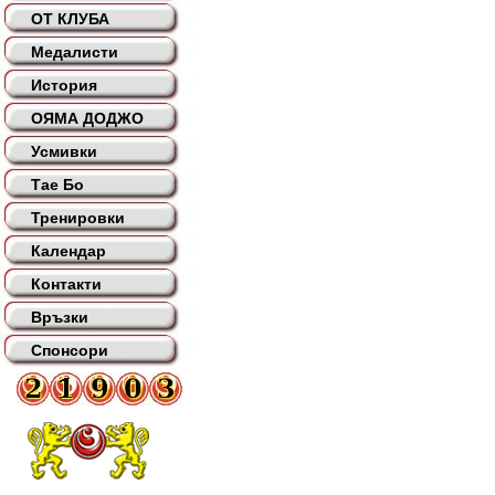
ОТ КЛУБА
Медалисти
История
ОЯМА ДОДЖО
Усмивки
Тае Бо
Тренировки
Календар
Контакти
Връзки
Спонсори