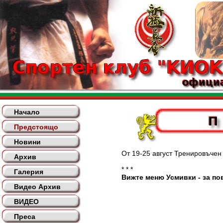
Начало
Предстоящо
Новини
От 19-25 август Тренировъчен лаг
Архив
* * *
Галерия
Вижте меню Усмивки - за пов
Видео Архив
ВИДЕО
Преса