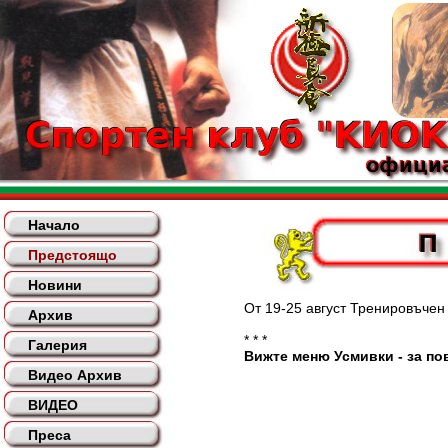
Начало
Предстоящо
Новини
От 19-25 август Тренировъчен лаг
Архив
* * *
Галерия
Вижте меню Усмивки - за пов
Видео Архив
ВИДЕО
Преса