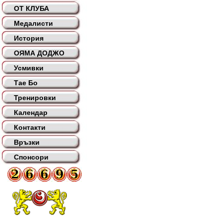
ОТ КЛУБА
Медалисти
История
ОЯМА ДОДЖО
Усмивки
Тае Бо
Тренировки
Календар
Контакти
Връзки
Спонсори